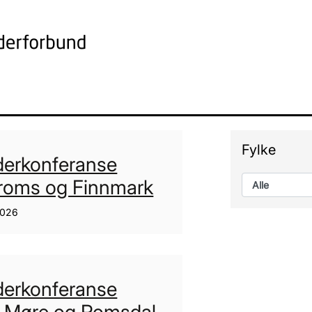
Fylke
derkonferanse
Troms og Finnmark
2026
derkonferanse